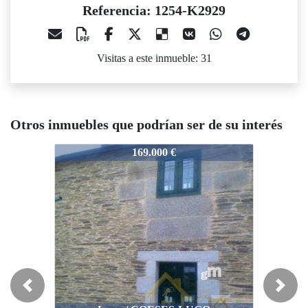
Referencia: 1254-K2929
Visitas a este inmueble: 31
Otros inmuebles que podrían ser de su interés
1254-K2929
1254-K2929
1254-K
169.000 €
75.000 €
Previous
Next
Lugo / TÚNEL ROMANO DE
Lu