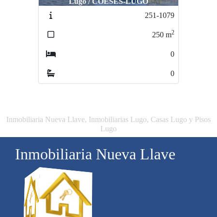
Lugo / COESES-LUGO
MONTEFURADO
251-1079
724-2426
2
2
250
m
120
m
0
3
0
1
Inmobiliaria Nueva Llave, Inmobiliarias Lugo, Casas Lugo y Pisos
Lugo
Inmobiliaria Nueva Llave