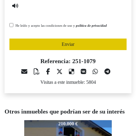
He leído y acepto las condiciones de uso y
política de privacidad
Enviar
Referencia: 251-1079
Visitas a este inmueble: 5804
Otros inmuebles que podrían ser de su interés
251-1079
251-1079
25
210.000 €
125.000 €