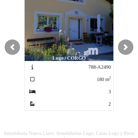
Previous
Next
Lugo / CORGO
Becerreá / Eixibron
788-A2490
582-2292
2
2
180
m
550
m
3
0
2
0
Inmobiliaria Nueva Llave, Inmobiliarias Lugo, Casas Lugo y Pisos