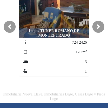
Previous
Next
Lugo / TÚNEL ROMANO DE
MONTEFURADO
Cospeito / Cospeito
724-2426
826-A2526
2
2
120
m
120
m
3
4
1
2
Inmobiliaria Nueva Llave, Inmobiliarias Lugo, Casas Lugo y Pisos
Lugo