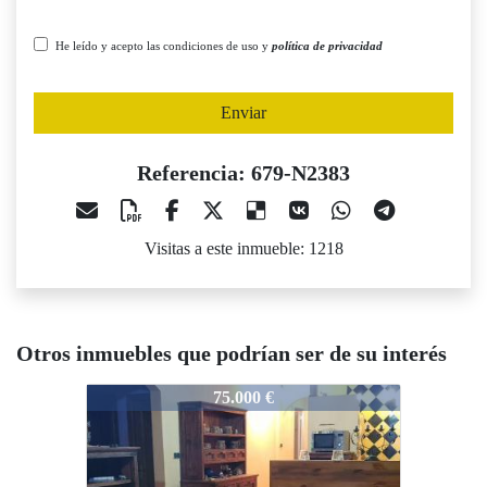
He leído y acepto las condiciones de uso y
política de privacidad
Enviar
Referencia: 679-N2383
Visitas a este inmueble: 1218
Otros inmuebles que podrían ser de su interés
679-N2383
679-N2383
6
75.000 €
65.000 €