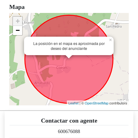
Mapa
+
−
×
La posición en el mapa es aproximada por
deseo del anunciante
Leaflet
| ©
OpenStreetMap
contributors
Contactar con agente
600676088