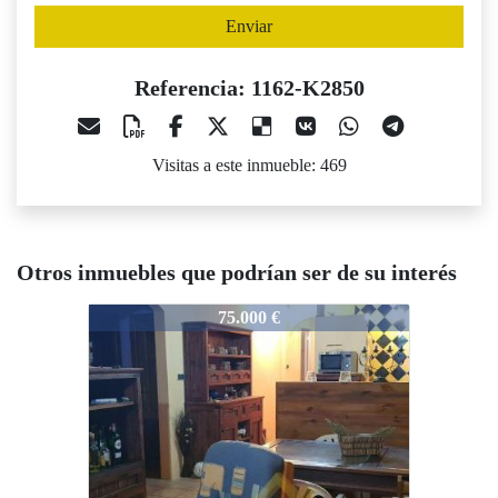
Enviar
Referencia: 1162-K2850
Visitas a este inmueble: 469
Otros inmuebles que podrían ser de su interés
162-K2850
1162-K2850
1162-K2
75.000 €
65.000 €