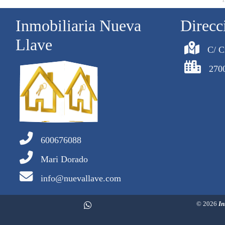
Inmobiliaria Nueva
Direcc
Llave
C/ C
270
600676088
Mari Dorado
info@nuevallave.com
© 2026
In