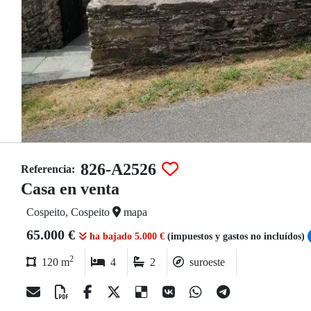
826-A2526
Referencia:
Casa en venta
Cospeito, Cospeito
mapa
65.000 €
ha bajado 5.000 €
(impuestos y gastos no incluídos)
2
120 m
4
2
suroeste