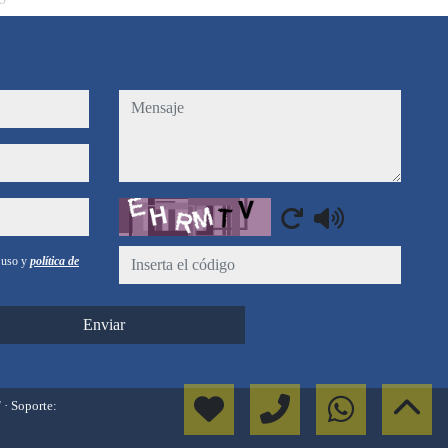
mensaje
Captcha
e uso y
política de
Enviar
l
· Soporte: