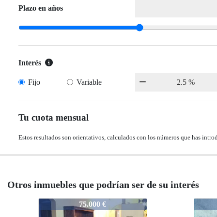
Plazo en años
Interés
Fijo
Variable
Tu cuota mensual
Estos resultados son orientativos, calculados con los números que has intro
Otros inmuebles que podrían ser de su interés
826-A2526
826-A2526
826-
826-
55.000 €
55.000 €