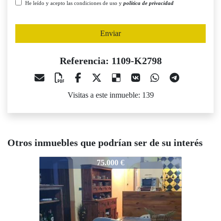
He leído y acepto las condiciones de uso y
política de privacidad
Enviar
Referencia: 1109-K2798
Visitas a este inmueble: 139
Otros inmuebles que podrían ser de su interés
1109-K2798
1109-K2798
1109-K2
75.000 €
65.000 €