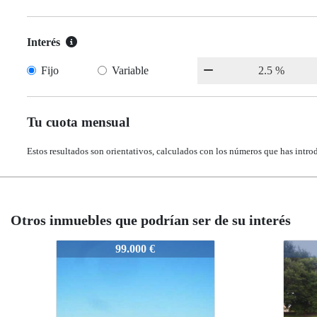
Interés
Fijo
Variable
Tu cuota mensual
Estos resultados son orientativos, calculados con los números que has intro
Otros inmuebles que podrían ser de su interés
618-2325
618-2325
.000 €
86.500 €
86.500 €