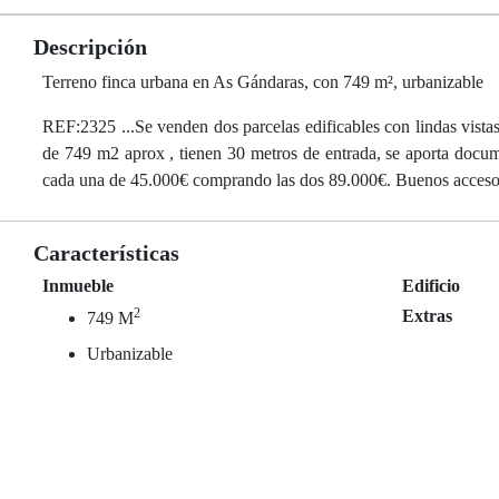
Descripción
Terreno finca urbana en As Gándaras, con 749 m², urbanizable
REF:2325 ...Se venden dos parcelas edificables con lindas vist
de 749 m2 aprox , tienen 30 metros de entrada, se aporta docume
cada una de 45.000€ comprando las dos 89.000€. Buenos accesos d
Características
Inmueble
Edificio
2
Extras
749 M
Urbanizable