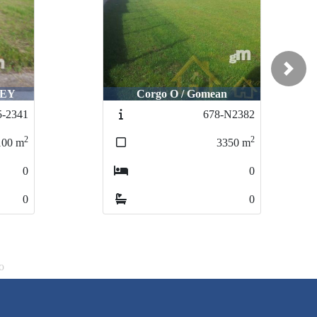
Next
Corgo O / Gomean
Corgo O / Gomean
Lugo / Carretera de
Lugo / Carretera d
678-N2382
678-N2382
100
10
2
2
3350
3350
m
m
0
0
0
0
o