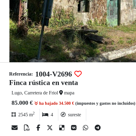
1004-V2696
Referencia:
Finca rústica en venta
Lugo, Carretera de Friol
mapa
85.000 €
ha bajado 34.500 €
(impuestos y gastos no incluídos
2
2545 m
4
sureste