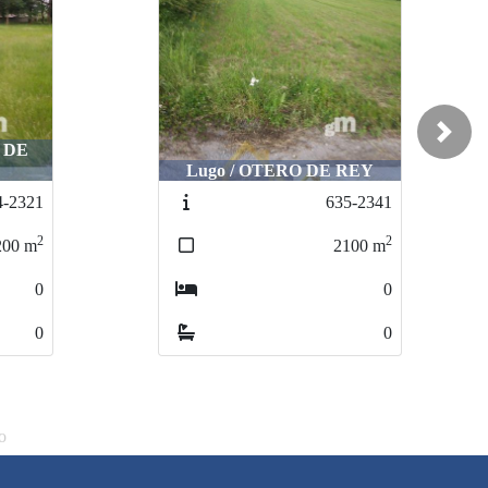
Next
REY
Corgo O / Gomean
5-2341
678-N2382
2
2
100
m
3350
m
0
0
0
0
o