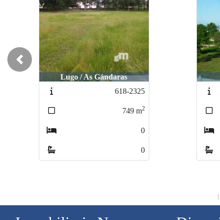
Previous
Lu
Lugo / O VERAL
385-2103
2
6737
m
0
0