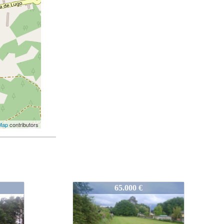
Map
contributors
1004-V2696
50.000 €