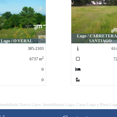
go / CARRETERA DE
SANTIAGO
Lugo / OTERO DE 
614-2321
63
2
7200
m
2
0
0
Inmobiliaria Nueva Llave, Inmobiliarias Lugo, Casas Lugo y Pisos Lug