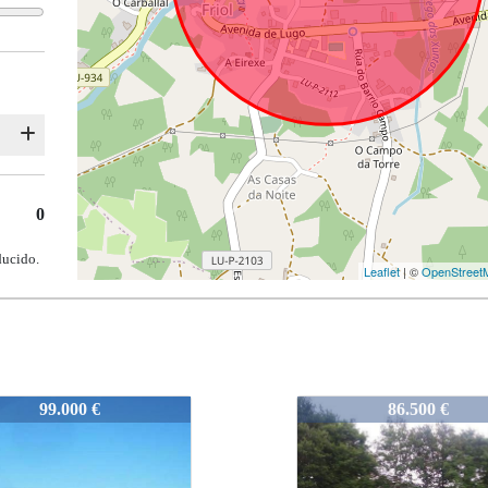
0
ducido.
Leaflet
| ©
OpenStreet
-V2696
1004-V2696
86.500 €
65.000 €