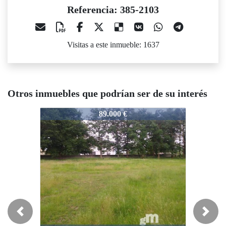
Referencia: 385-2103
Visitas a este inmueble: 1637
Otros inmuebles que podrían ser de su interés
385-2103
385-2103
38
89.000 €
86.500 €
Previous
Next