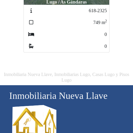
Lugo / As Gándaras
Lugo / CARRETERA DE SANTIAGO
L
618-2325
614-2321
2
2
749
m
7200
m
0
0
0
0
Inmobiliaria Nueva Llave, Inmobiliarias Lugo, Casas Lugo y Pisos
Lugo
Inmobiliaria Nueva Llave