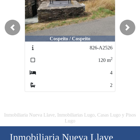
Previous
Next
Cospeito / Cospeito
826-A2526
2
120
m
4
2
Inmobiliaria Nueva Llave, Inmobiliarias Lugo, Casas Lugo y Pisos
Lugo
Inmobiliaria Nueva Llave