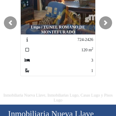
Previous
Next
Lugo / TÚNEL ROMANO DE
MONTEFURADO
724-2426
2
120
m
3
1
Inmobiliaria Nueva Llave, Inmobiliarias Lugo, Casas Lugo y Pisos
Lugo
Inmobiliaria Nueva Llave