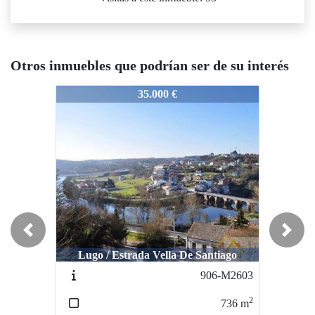
Otros inmuebles que podrían ser de su interés
1216-K2904
1216-K2904
121
35.000 €
30.000 €
Previous
Next
Lugo / Estrada Vella De Santiago
Lugo / FRIOL
906-M2603
694-N2397
2
2
736
m
10000
m