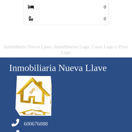
0
0
0
0
Inmobiliaria Nueva Llave, Inmobiliarias Lugo, Casas Lugo y Pisos
Lugo
Inmobiliaria Nueva Llave
600676088