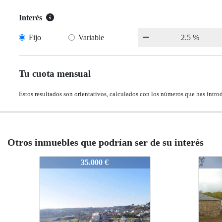
Interés
Fijo
Variable
Tu cuota mensual
Estos resultados son orientativos, calculados con los números que has intro
Otros inmuebles que podrían ser de su interés
2810
1121-K2810
1121-K2810
35.000 €
30.000 €
30.000 €