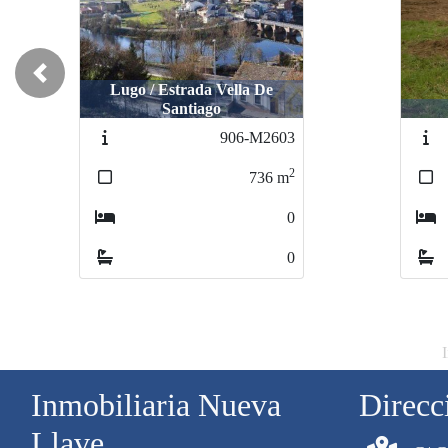
Previous
/ Estrada Vella De
Santiago
Lugo / FRIOL
Lugo / FRIOL
906-M2603
694-N2
694-N
2
736
m
1000
1000
0
0
Inmobiliaria Nueva
Direcc
Llave