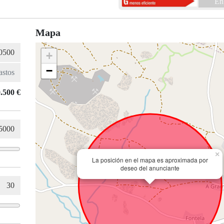
En
Mapa
+
−
.500 €
×
La posición en el mapa es aproximada por
deseo del anunciante