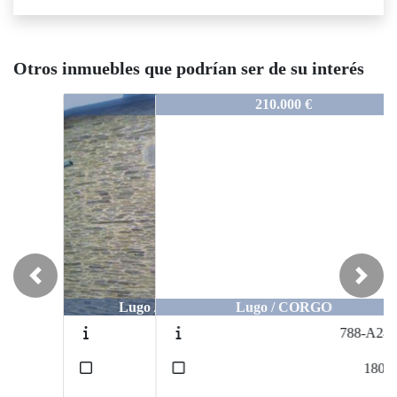
Otros inmuebles que podrían ser de su interés
1274-K2939
210.000 €
Previous
Next
Lugo / CORGO
788-A2490
2
180
m