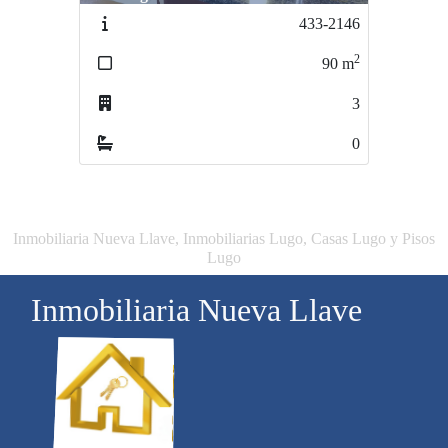
433-2146
777-A2479
2
2
90
m
250
m
3
0
0
0
Inmobiliaria Nueva Llave, Inmobiliarias Lugo, Casas Lugo y Pisos
Lugo
Inmobiliaria Nueva Llave