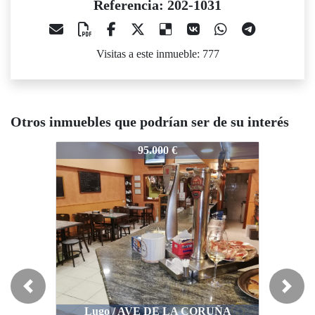
Referencia: 202-1031
Visitas a este inmueble: 777
Otros inmuebles que podrían ser de su interés
2-1031
202-1031
202-1031
95.000 €
150.000 €
Previous
Next
Lugo / AVE DE LA CORUÑA
Lugo / FONTIÑAS