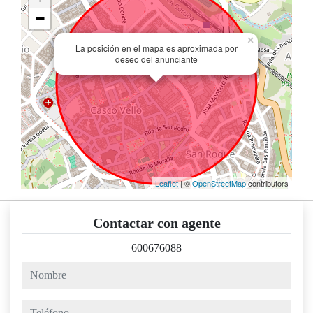
−
×
La posición en el mapa es aproximada por
deseo del anunciante
Leaflet
| ©
OpenStreetMap
contributors
Contactar con agente
600676088
nombre
teléfono