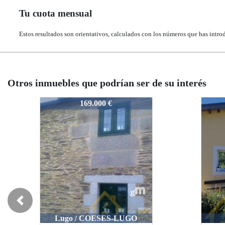
Tu cuota mensual
Estos resultados son orientativos, calculados con los números que has intro
Otros inmuebles que podrían ser de su interés
1226-K2914
1226-K2914
1226
1226
210.000 €
210.000 €
Previous
Lugo / CORGO
Lugo / CORGO