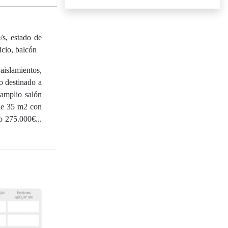
/s, estado de
icio, balcón
islamientos,
o destinado a
 amplio salón
 de 35 m2 con
o 275.000€...