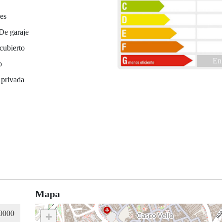
es
De garaje
cubierto
En
o
 privada
Mapa
+