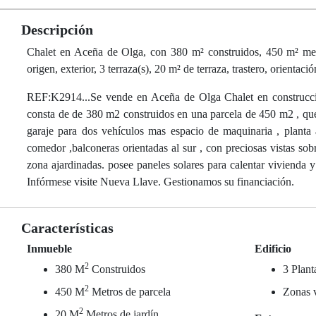
Descripción
Chalet en Aceña de Olga, con 380 m² construidos, 450 m² metro
origen, exterior, 3 terraza(s), 20 m² de terraza, trastero, orientac
REF:K2914...Se vende en Aceña de Olga Chalet en construcció
consta de de 380 m2 construidos en una parcela de 450 m2 , que 
garaje para dos vehículos mas espacio de maquinaria , planta 
comedor ,balconeras orientadas al sur , con preciosas vistas sob
zona ajardinadas. posee paneles solares para calentar vivienda y
Infórmese visite Nueva Llave. Gestionamos su financiación.
Características
Inmueble
Edificio
2
380 M
Construidos
3 Plant
2
450 M
Metros de parcela
Zonas 
2
20 M
Metros de jardín