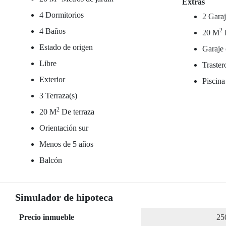
Extras
4 Dormitorios
2 Garaj
4 Baños
2
20 M
Estado de origen
Garaje 
Libre
Traster
Exterior
Piscina
3 Terraza(s)
2
20 M
De terraza
Orientación sur
Menos de 5 años
Balcón
Simulador de hipoteca
Precio inmueble