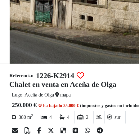
1226-K2914
Referencia:
Chalet en venta en Aceña de Olga
Lugo, Aceña de Olga
mapa
250.000 €
ha bajado 35.000 €
(impuestos y gastos no incluído
2
380 m
4
4
2
sur