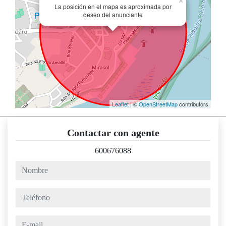
×
La posición en el mapa es aproximada por
deseo del anunciante
Leaflet
| ©
OpenStreetMap
contributors
Contactar con agente
600676088
nombre
teléfono
e-mail