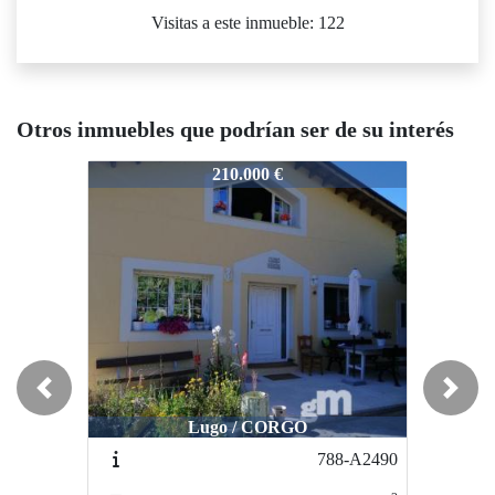
Visitas a este inmueble: 122
Otros inmuebles que podrían ser de su interés
178-K2866
1178-K2866
1178-K2
210.000 €
450.000 €
Previous
Next
Lugo / CORGO
Lugo / CARRETERA DE MADRID
Lugo /
788-A2490
523-2238