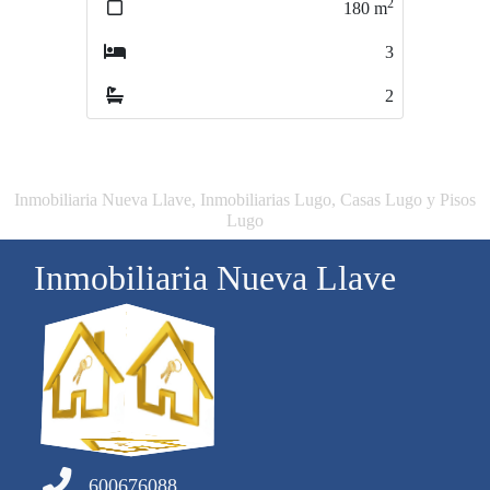
2
2
180
m
283
m
3
4
2
2
Inmobiliaria Nueva Llave, Inmobiliarias Lugo, Casas Lugo y Pisos
Lugo
Inmobiliaria Nueva Llave
600676088