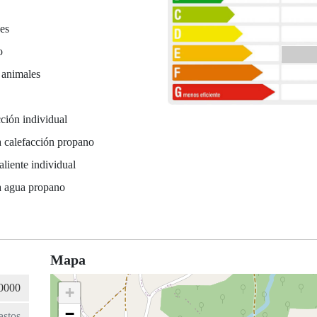
es
o
 animales
ción individual
 calefacción propano
liente individual
a agua propano
Mapa
+
−