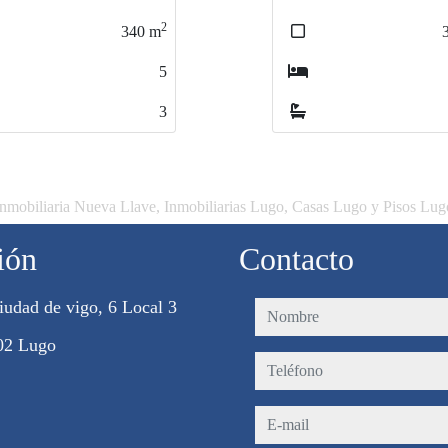
2
2
380
380
m
m
2
4
4
4
4
Inmobiliaria Nueva Llave, Inmobiliarias Lugo, Casas Lugo y Pisos Lug
ión
Contacto
iudad de vigo, 6 Local 3
nombre
02 Lugo
teléfono
e-mail