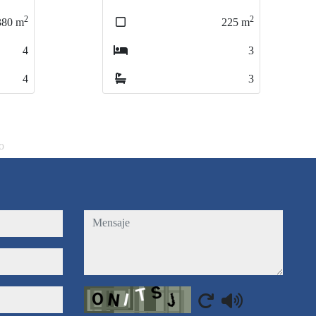
2
2
2
2
25
225
m
m
255
255
m
m
3
3
4
4
3
3
3
3
o
mensaje
Captcha