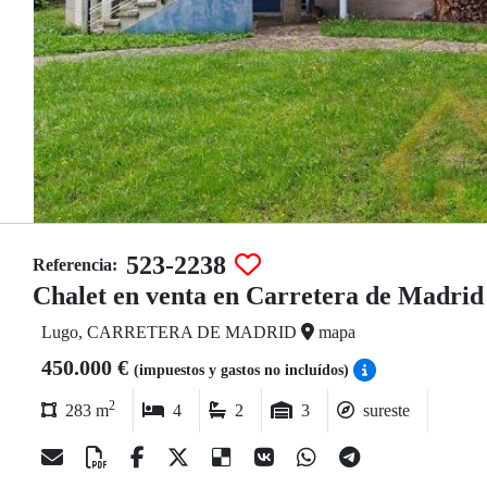
523-2238
Referencia:
Chalet en venta en Carretera de Madrid
Lugo, CARRETERA DE MADRID
mapa
450.000 €
(impuestos y gastos no incluídos)
2
283 m
4
2
3
sureste