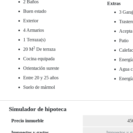
2 Baños
Extras
Buen estado
3 Garaj
Exterior
Traster
4 Armarios
Acepta
1 Terraza(s)
Patio
2
20 M
De terraza
Calefac
Cocina equipada
Energía
Orientación sureste
Agua ca
Entre 20 y 25 años
Energí
Suelo de mármol
Simulador de hipoteca
Precio inmueble
Impuestos y gastos