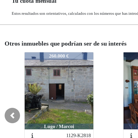
Tu cuota mensual
Estos resultados son orientativos, calculados con los números que has intro
Otros inmuebles que podrían ser de su interés
523-2238
523-2238
523-2
523-
345.000 €
345.000 €
Previous
Corgo O / Corgo
Corgo O / Corgo
L
1098-K2787
1098-K2787