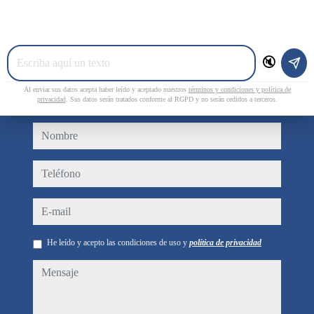
C/ Ciudad de vigo, 6 Local 3
27002 Lugo
🔇
Contacto
Al enviar sus datos acepta haber leído y aceptado nuestros
términos y condiciones y política de
privacidad
. Sus datos serán tratados conforme al RGPD y no serán cedidos a terceros.
nombre
teléfono
e-mail
He leído y acepto las condiciones de uso y
política de privacidad
mensaje