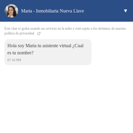
▼
Maria - Inmobiliaria Nueva Llave
Este chat se graba usando un servicio en la nube y está sujeto a los términos de nuestra
Valora tu vivienda
política de privacidad.
Hola soy Maria tu asistente virtual ¿Cual
es tu nombre?
07:16 PM