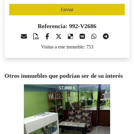
Enviar
Referencia: 992-V2686
Visitas a este inmueble: 753
Otros inmuebles que podrían ser de su interés
992-V2686
992-V2686
9
57.000 €
59.000 €