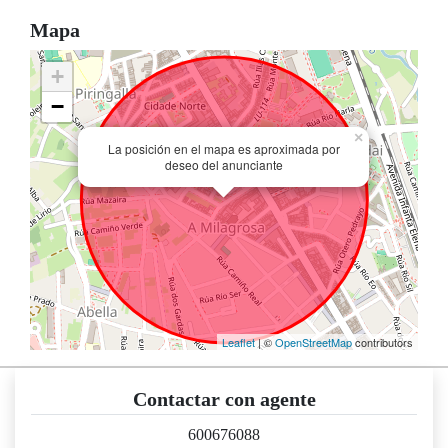
Mapa
+
−
×
La posición en el mapa es aproximada por
deseo del anunciante
Leaflet
| ©
OpenStreetMap
contributors
Contactar con agente
600676088