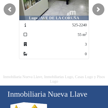
Previous
Next
Lugo / AVE DE LA CORUÑA
Lugo / PIRINGALLA
525-2240
714-C2417
2
2
55
m
130
m
3
0
0
0
Inmobiliaria Nueva Llave, Inmobiliarias Lugo, Casas Lugo y Pisos
Lugo
Inmobiliaria Nueva Llave