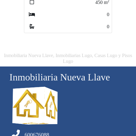
2
450
m
0
0
Inmobiliaria Nueva Llave, Inmobiliarias Lugo, Casas Lugo y Pisos
Lugo
Inmobiliaria Nueva Llave
600676088