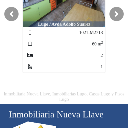
Previous
Next
Lugo / Avda Adolfo Suarez
Lugo / San Roque
1021-M2713
1220-K2908
2
2
60
m
120
m
2
3
1
1
Inmobiliaria Nueva Llave, Inmobiliarias Lugo, Casas Lugo y Pisos
Lugo
Inmobiliaria Nueva Llave