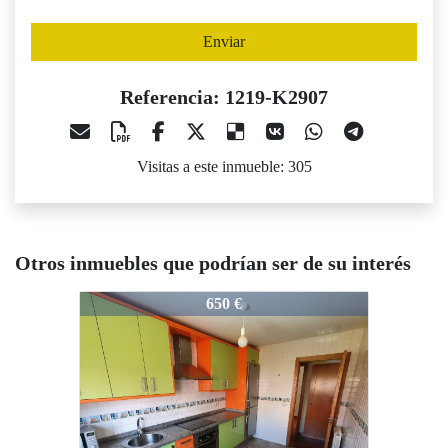
Enviar
Referencia: 1219-K2907
Visitas a este inmueble: 305
Otros inmuebles que podrían ser de su interés
1219-K2907
1219-K2907
12
650 €
900 €