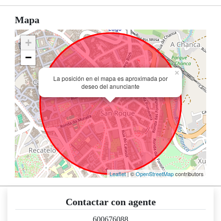
Mapa
+
−
×
La posición en el mapa es aproximada por
deseo del anunciante
Leaflet
| ©
OpenStreetMap
contributors
Contactar con agente
600676088