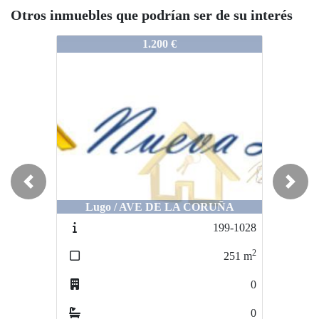
Otros inmuebles que podrían ser de su interés
218-1047
218-1047
1.200 €
1.500 €
Previous
Next
Lugo / AVE DE LA CORUÑA
Lugo / CONTURIZ
199-1028
643-23
2
251
m
500
0
0