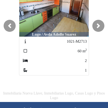
Previous
Next
Lugo / Avda Adolfo Suarez
1021-M2713
2
60
m
2
1
Inmobiliaria Nueva Llave, Inmobiliarias Lugo, Casas Lugo y Pisos
Lugo